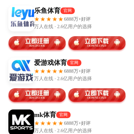
必一运动登录入口-阿斯：多特想3000
万欧签贡萨洛-加西亚，皇马标价6000
万欧
英超
2026-05-11
0
128
必一运动官方网站-首轮赢球深足仍谨慎：赛程会更加困难
要注意细节
英超
2026-05-11
0
129
必一运动网页版-广东男篮和广州队门
票对比，季后赛要“抢”钱，谁能晋级一
目了然|广东队|哈森·怀特塞德|哈桑-怀
英超
2026-05-10
0
177
特塞德|nba|徐昕_新浪新闻
必一运动全站app-足球报：三镇已到
退无可退的绝境，全力纠错才能留住