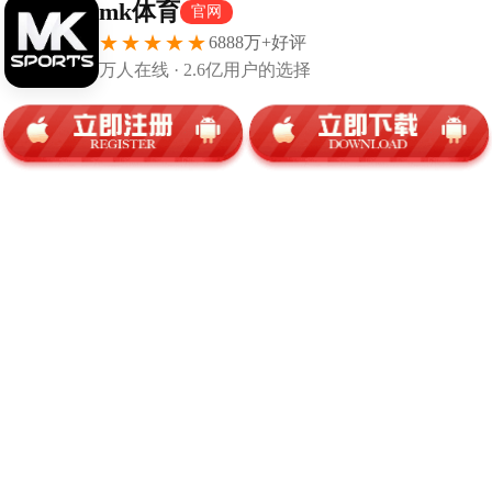
站app-定了！黄雅琼开球！还有7大福利等你来
5:00衢州队将在主场迎战丽水队！黄雅琼开球！黄雅琼将作为本场比赛的开
主场见证“南孔圣地”的足球力量为家乡球队呐喊助威！我们现场见~今年
5月1日“吴...
5-11
0
166
【体坛独家】大换血！新国足名单拟定10名U23跳级
2026年3月国际比赛日，刚完成换帅的中国男足计划前往澳
FIFA系列赛并过招库拉索、喀麦隆队。而伴随集训日期的临近，“邵二期
17日，记者...
5-10
0
170