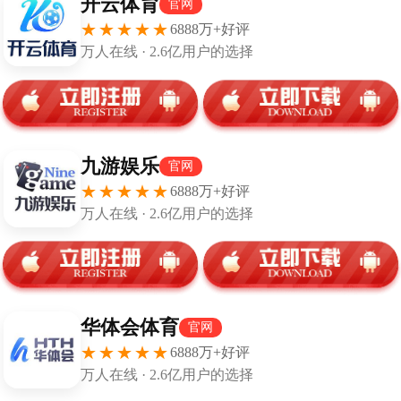
5日，火箭队记William Guillory报道了球队输掉G3后的一些情况，包括
特全程消失引起的热议。以下是相关内容——火箭历经加时苦战，以108比
.
6-06
0
134
消息，圣保利主帅布勒辛将下课。据报道，圣保利足球俱乐部与主教练亚
，距离他合同到期还有一年。据称，这一决定已成定局。双方未能就俱乐
。即使在圣保利降级之后，...
6-05
0
107